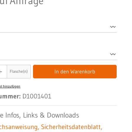
auf Anfrage
In den Warenkorb
Flasche(n)
el hinzufügen
nummer:
D1001401
he Infos, Links & Downloads
hsanweisung, Sicherheitsdatenblatt,